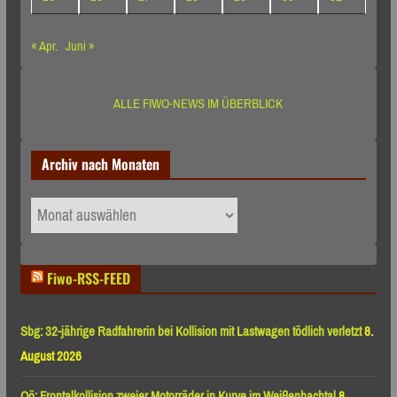
« Apr.
Juni »
ALLE FIWO-NEWS IM ÜBERBLICK
Archiv nach Monaten
Archiv
nach
Monaten
Fiwo-RSS-FEED
Sbg: 32-jährige Radfahrerin bei Kollision mit Lastwagen tödlich verletzt
8.
August 2026
Oö: Frontalkollision zweier Motorräder in Kurve im Weißenbachtal
8.