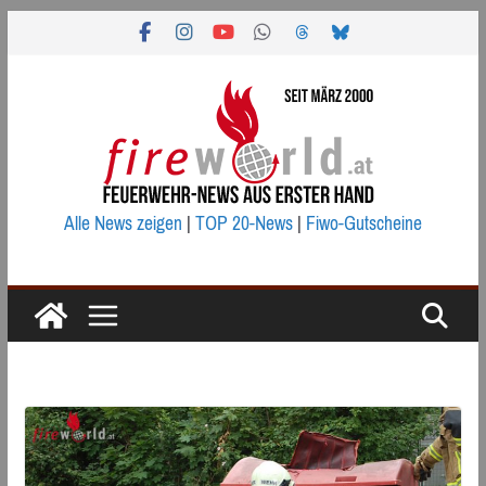
Zum
Inhalt
springen
Alle News zeigen
|
TOP 20-News
|
Fiwo-Gutscheine