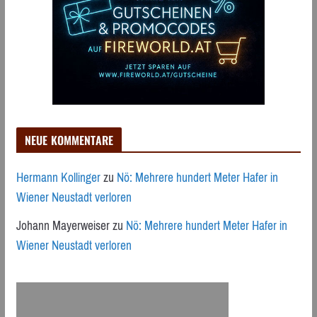
NEUE KOMMENTARE
Hermann Kollinger
zu
Nö: Mehrere hundert Meter Hafer in
Wiener Neustadt verloren
Johann Mayerweiser
zu
Nö: Mehrere hundert Meter Hafer in
Wiener Neustadt verloren