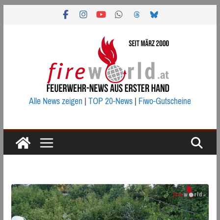
Zum
Inhalt
springen
Alle News zeigen
|
TOP 20-News
|
Fiwo-Gutscheine