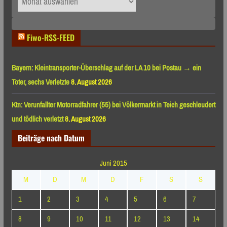
nach
Monaten
Fiwo-RSS-FEED
Bayern: Kleintransporter-Überschlag auf der LA 10 bei Postau → ein
Toter, sechs Verletzte
8. August 2026
Ktn: Verunfallter Motorradfahrer (55) bei Völkermarkt in Teich geschleudert
und tödlich verletzt
8. August 2026
Beiträge nach Datum
Juni 2015
M
D
M
D
F
S
S
1
2
3
4
5
6
7
8
9
10
11
12
13
14