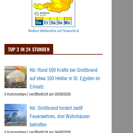
Weitere Wetterinfos auf Fireworld.at
TOP 3 IN 24 STUNDEN
Nö: Rund 500 Kräfte bei Großbrand
auf etwa 100 Hektar in St. Egyden im
Einsatz
0 Kommentare
|
veröffentlicht am 05/08/2026
Nö: Großbrand fordert zwölf
Feuerwehren, drei Wohnhäuser
betroffen
0 Kommentare
|
veröffentlicht am 04/08/2026