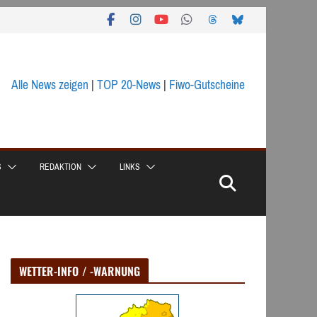
Alle News zeigen
|
TOP 20-News
|
Fiwo-Gutscheine
S
REDAKTION
LINKS
WETTER-INFO / -WARNUNG