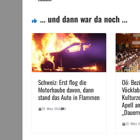
... und dann war da noch ...
Schweiz: Erst flog die
Oö: Bez
Motorhaube davon, dann
Vöcklab
stand das Auto in Flammen
Kulturz
Apell an
22. März 2016
0
„Dauerr
22. März 2