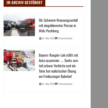
IM ARCHIV GESTÖBERT
Oö: Schwerer Kreuzungsunfall
mit eingeklemmter Person in
Wels-Puchberg
24. Mai 2022
0 Kommentare
Bayern: Rangier-Lok stößt mit
Auto zusammen → Sechs zum
teil schwer Verletzte und ein
Toter bei realistischer Übung
am Freilassinger Bahnhof
24. Mai 2022
0 Kommentare