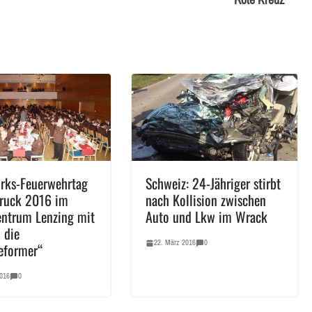
Rote Kreuz
irks-Feuerwehrtag
Schweiz: 24-Jähriger stirbt
ruck 2016 im
nach Kollision zwischen
entrum Lenzing mit
Auto und Lkw im Wrack
 die
22. März 2016
0
eformer“
016
0