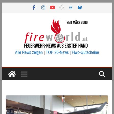
Zum
Inhalt
springen
Alle News zeigen
|
TOP 20-News
|
Fiwo-Gutscheine