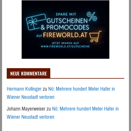
NEUE KOMMENTARE
Hermann Kollinger
zu
Nö: Mehrere hundert Meter Hafer in
Wiener Neustadt verloren
Johann Mayerweiser
zu
Nö: Mehrere hundert Meter Hafer in
Wiener Neustadt verloren