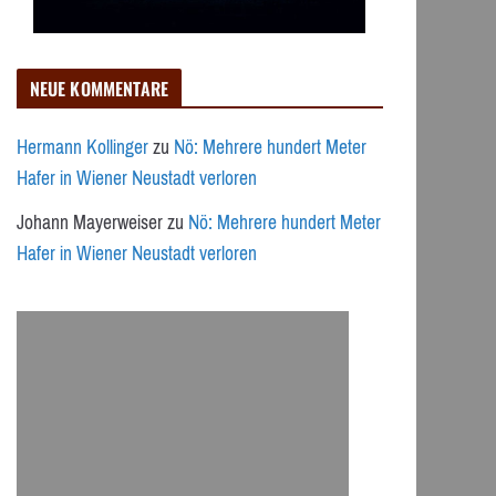
NEUE KOMMENTARE
Hermann Kollinger
zu
Nö: Mehrere hundert Meter
Hafer in Wiener Neustadt verloren
Johann Mayerweiser
zu
Nö: Mehrere hundert Meter
Hafer in Wiener Neustadt verloren