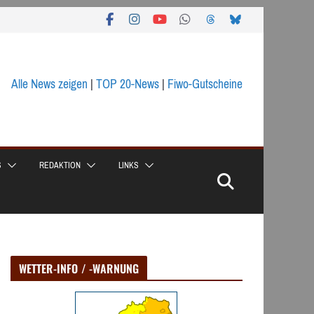
Alle News zeigen
|
TOP 20-News
|
Fiwo-Gutscheine
S
REDAKTION
LINKS
WETTER-INFO / -WARNUNG