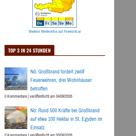
Weitere Wetterinfos auf Fireworld.at
TOP 3 IN 24 STUNDEN
Nö: Großbrand fordert zwölf
Feuerwehren, drei Wohnhäuser
betroffen
0 Kommentare
|
veröffentlicht am 04/08/2026
Nö: Rund 500 Kräfte bei Großbrand
auf etwa 100 Hektar in St. Egyden im
Einsatz
0 Kommentare
|
veröffentlicht am 05/08/2026