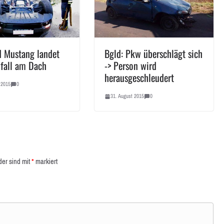
d Mustang landet
Bgld: Pkw überschlägt sich
fall am Dach
-> Person wird
herausgeschleudert
 2015
0
31. August 2015
0
der sind mit
*
markiert