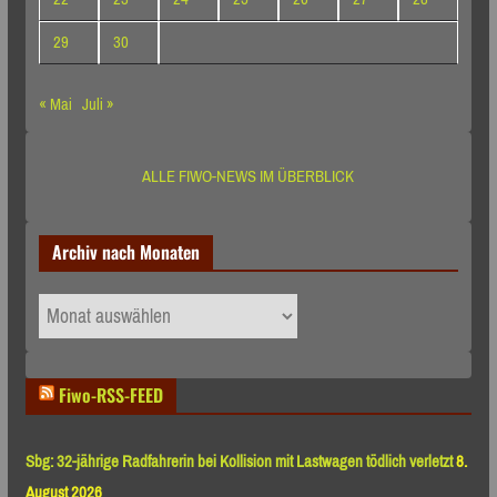
29
30
« Mai
Juli »
ALLE FIWO-NEWS IM ÜBERBLICK
Archiv nach Monaten
Archiv
nach
Monaten
Fiwo-RSS-FEED
Sbg: 32-jährige Radfahrerin bei Kollision mit Lastwagen tödlich verletzt
8.
August 2026