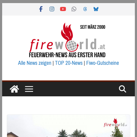
Zum
Inhalt
springen
Alle News zeigen
|
TOP 20-News
|
Fiwo-Gutscheine