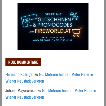
NEUE KOMMENTARE
Hermann Kollinger
zu
Nö: Mehrere hundert Meter Hafer in
Wiener Neustadt verloren
Johann Mayerweiser
zu
Nö: Mehrere hundert Meter Hafer in
Wiener Neustadt verloren