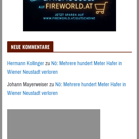
NEUE KOMMENTARE
Hermann Kollinger
zu
Nö: Mehrere hundert Meter Hafer in
Wiener Neustadt verloren
Johann Mayerweiser
zu
Nö: Mehrere hundert Meter Hafer in
Wiener Neustadt verloren