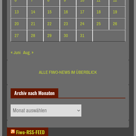
13
14
15
16
17
18
19
20
21
22
23
24
25
26
27
28
29
30
31
« Juni
Aug. »
ALLE FIWO-NEWS IM ÜBERBLICK
Archiv nach Monaten
Archiv
nach
Monaten
Fiwo-RSS-FEED