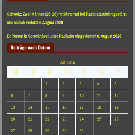
Schweiz: Zwei Männer (25, 26) mit Motorrad bei Rastplatzzufahrt gestürzt
und tödlich verletzt
6. August 2026
D: Person in Sprockhövel unter Radlader eingeklemmt
6. August 2026
Beiträge nach Datum
Juli 2015
M
D
M
D
F
S
S
1
2
3
4
5
6
7
8
9
10
11
12
13
14
15
16
17
18
19
20
21
22
23
24
25
26
27
28
29
30
31