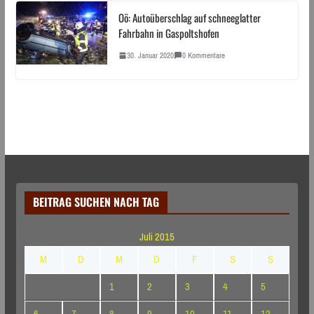
Oö: Autoüberschlag auf schneeglatter
Fahrbahn in Gaspoltshofen
30. Januar 2020
0 Kommentare
BEITRAG SUCHEN NACH TAG
Juli 2015
M
D
M
D
F
S
S
1
2
3
4
5
6
7
8
9
10
11
12