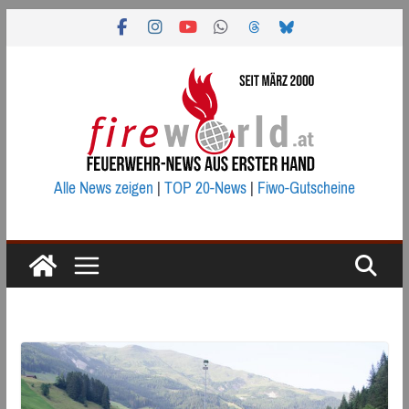
Zum
Inhalt
springen
Alle News zeigen
|
TOP 20-News
|
Fiwo-Gutscheine