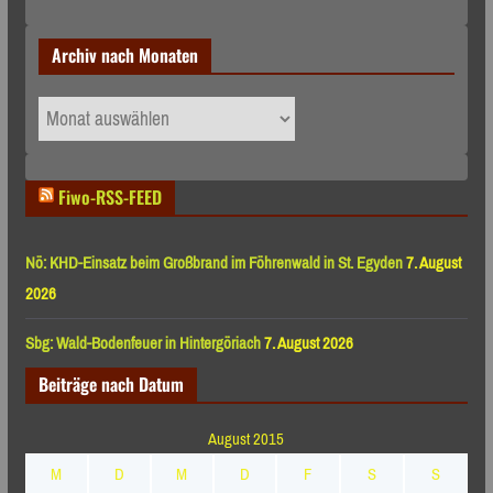
Archiv nach Monaten
Archiv
nach
Monaten
Fiwo-RSS-FEED
Nö: KHD-Einsatz beim Großbrand im Föhrenwald in St. Egyden
7. August
2026
Sbg: Wald-Bodenfeuer in Hintergöriach
7. August 2026
Beiträge nach Datum
August 2015
M
D
M
D
F
S
S