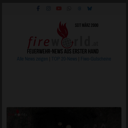
Zum
Inhalt
springen
Alle News zeigen
|
TOP 20-News
|
Fiwo-Gutscheine