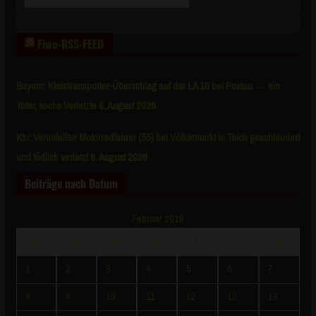
nach
Monaten
Fiwo-RSS-FEED
Bayern: Kleintransporter-Überschlag auf der LA 10 bei Postau → ein
Toter, sechs Verletzte
8. August 2026
Ktn: Verunfallter Motorradfahrer (55) bei Völkermarkt in Teich geschleudert
und tödlich verletzt
8. August 2026
Beiträge nach Datum
Februar 2016
M
D
M
D
F
S
S
1
2
3
4
5
6
7
8
9
10
11
12
13
14