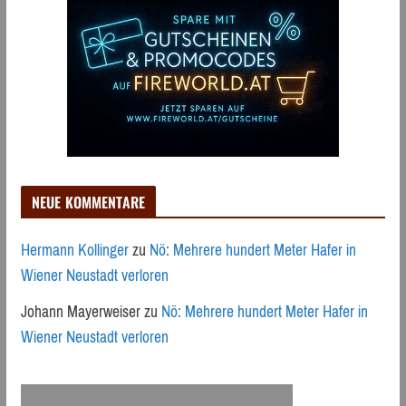
NEUE KOMMENTARE
Hermann Kollinger
zu
Nö: Mehrere hundert Meter Hafer in
Wiener Neustadt verloren
Johann Mayerweiser
zu
Nö: Mehrere hundert Meter Hafer in
Wiener Neustadt verloren