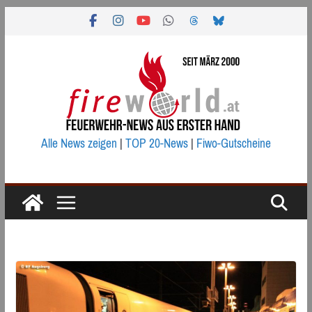
Zum
Inhalt
springen
Alle News zeigen
|
TOP 20-News
|
Fiwo-Gutscheine