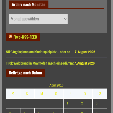
Archiv nach Monaten
Archiv
nach
Monaten
Fiwo-RSS-FEED
Nö: Vogelspinne am Kinderspielplatz – oder so …
7. August 2026
Tirol: Waldbrand in Mayrhofen rasch eingedämmt
7. August 2026
Beiträge nach Datum
April 2016
M
D
M
D
F
S
S
1
2
3