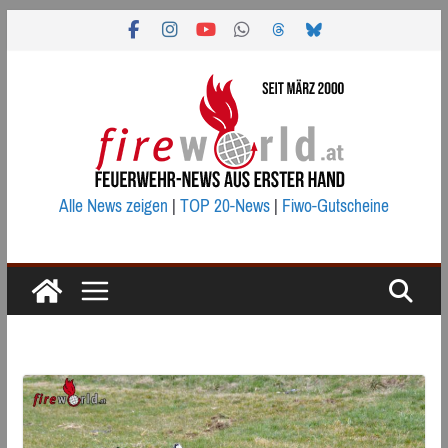
Zum
Inhalt
springen
Alle News zeigen
|
TOP 20-News
|
Fiwo-Gutscheine