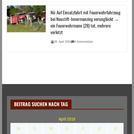
Nö: Auf Einsatzfahrt mit Feuerwehrfahrzeug
bei Neustift-Innermanzing verunglückt →
ein Feuerwehrmann (28) tot, mehrere
verletzt
26. April 2024
0 Kommentare
BEITRAG SUCHEN NACH TAG
April 2016
M
D
M
D
F
S
S