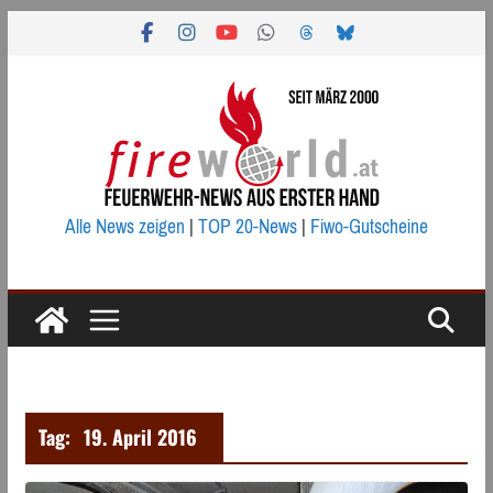
Zum
Inhalt
springen
Alle News zeigen
|
TOP 20-News
|
Fiwo-Gutscheine
Tag:
19. April 2016