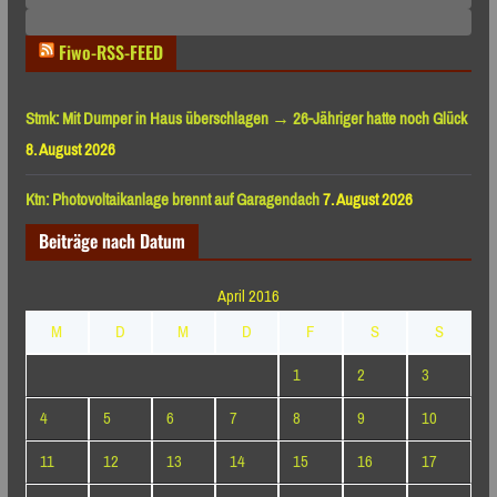
Monaten
Fiwo-RSS-FEED
Stmk: Mit Dumper in Haus überschlagen → 26-Jähriger hatte noch Glück
8. August 2026
Ktn: Photovoltaikanlage brennt auf Garagendach
7. August 2026
Beiträge nach Datum
April 2016
M
D
M
D
F
S
S
1
2
3
4
5
6
7
8
9
10
11
12
13
14
15
16
17