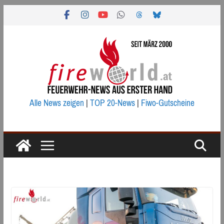
Zum
Inhalt
springen
Alle News zeigen
|
TOP 20-News
|
Fiwo-Gutscheine