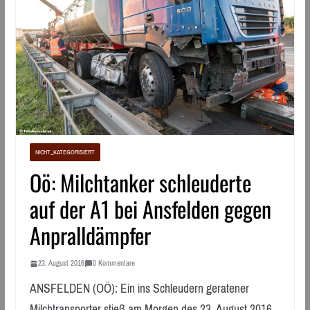
NICHT_KATEGORISIERT
Oö: Milchtanker schleuderte
auf der A1 bei Ansfelden gegen
Anpralldämpfer
23. August 2016
0 Kommentare
ANSFELDEN (OÖ): Ein ins Schleudern geratener
Milchtransporter stieß am Morgen des 23. August 2016