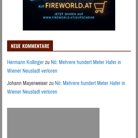
NEUE KOMMENTARE
Hermann Kollinger
zu
Nö: Mehrere hundert Meter Hafer in
Wiener Neustadt verloren
Johann Mayerweiser
zu
Nö: Mehrere hundert Meter Hafer in
Wiener Neustadt verloren