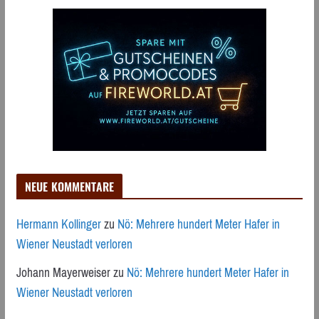
NEUE KOMMENTARE
Hermann Kollinger
zu
Nö: Mehrere hundert Meter Hafer in
Wiener Neustadt verloren
Johann Mayerweiser
zu
Nö: Mehrere hundert Meter Hafer in
Wiener Neustadt verloren