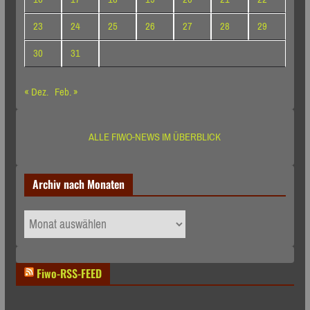
23
24
25
26
27
28
29
30
31
« Dez.
Feb. »
ALLE FIWO-NEWS IM ÜBERBLICK
Archiv nach Monaten
Archiv
nach
Monaten
Fiwo-RSS-FEED