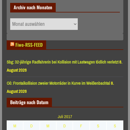
Archiv nach Monaten
Archiv
nach
Monaten
Fiwo-RSS-FEED
Sbg: 32-jährige Radfahrerin bei Kollision mit Lastwagen tödlich verletzt
8.
August 2026
Oö: Frontalkollision zweier Motorräder in Kurve im Weißenbachtal
8.
August 2026
Beiträge nach Datum
Juli 2017
M
D
M
D
F
S
S