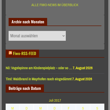
ALLE FIWO-NEWS IM ÜBERBLICK
Archiv nach Monaten
Archiv
nach
Monaten
Fiwo-RSS-FEED
Nö: Vogelspinne am Kinderspielplatz – oder so …
7. August 2026
Tirol: Waldbrand in Mayrhofen rasch eingedämmt
7. August 2026
Beiträge nach Datum
Juli 2017
M
D
M
D
F
S
S