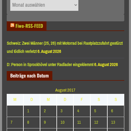
Archiv
nach
Monaten
Fiwo-RSS-FEED
Schweiz: Zwei Männer (25, 26) mit Motorrad bei Rastplatzzufahrt gestürzt
und tödlich verletzt
6. August 2026
D: Person in Sprockhövel unter Radlader eingeklemmt
6. August 2026
Beiträge nach Datum
August 2017
M
D
M
D
F
S
S
1
2
3
4
5
6
7
8
9
10
11
12
13