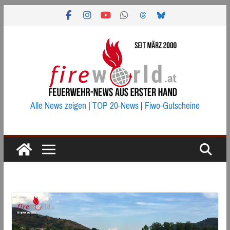
Zum
Inhalt
springen
Alle News zeigen
|
TOP 20-News
|
Fiwo-Gutscheine