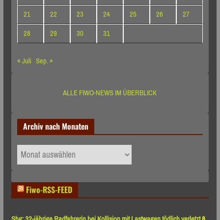
21
22
23
24
25
26
27
28
29
30
31
« Juli
Sep. »
ALLE FIWO-NEWS IM ÜBERBLICK
Archiv nach Monaten
Archiv
nach
Monaten
Fiwo-RSS-FEED
Sbg: 32-jährige Radfahrerin bei Kollision mit Lastwagen tödlich verletzt
8.