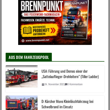
AUS DEM FAHRZEUGPOOL
USA: Führung und Demos einer der
„Sattelauflieger-Drehleitern“ (Tiller Ladder)
24. November 2021
0 Kommentare
D: Kärcher Muvo Kleinlöschfahrzeug bei
Schwelbrand im Einsatz