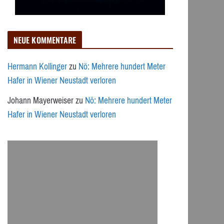
NEUE KOMMENTARE
Hermann Kollinger
zu
Nö: Mehrere hundert Meter
Hafer in Wiener Neustadt verloren
Johann Mayerweiser
zu
Nö: Mehrere hundert Meter
Hafer in Wiener Neustadt verloren