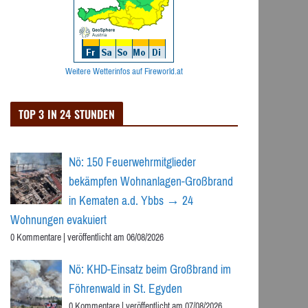
Weitere Wetterinfos auf Fireworld.at
TOP 3 IN 24 STUNDEN
Nö: 150 Feuerwehrmitglieder
bekämpfen Wohnanlagen-Großbrand
in Kematen a.d. Ybbs → 24
Wohnungen evakuiert
0 Kommentare
|
veröffentlicht am 06/08/2026
Nö: KHD-Einsatz beim Großbrand im
Föhrenwald in St. Egyden
0 Kommentare
|
veröffentlicht am 07/08/2026