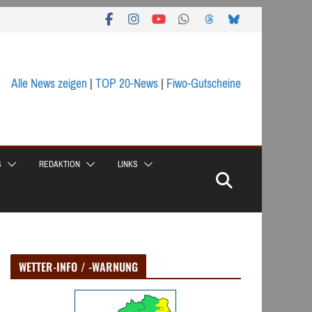
Alle News zeigen
|
TOP 20-News
|
Fiwo-Gutscheine
S
REDAKTION
LINKS
WETTER-INFO / -WARNUNG