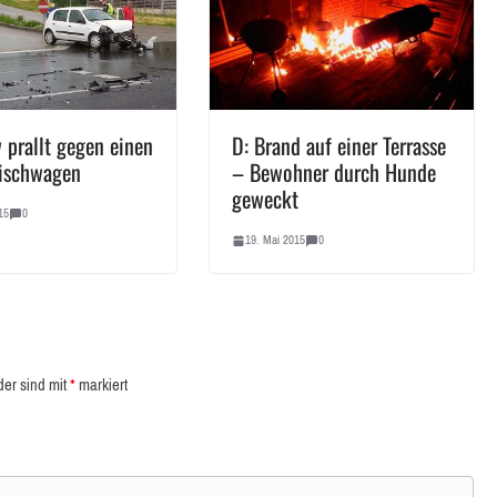
 prallt gegen einen
D: Brand auf einer Terrasse
ischwagen
– Bewohner durch Hunde
geweckt
15
0
19. Mai 2015
0
der sind mit
*
markiert