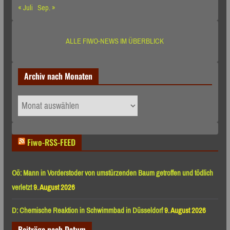
« Juli
Sep. »
ALLE FIWO-NEWS IM ÜBERBLICK
Archiv nach Monaten
Archiv
nach
Monaten
Fiwo-RSS-FEED
Oö: Mann in Vorderstoder von umstürzenden Baum getroffen und tödlich
verletzt
9. August 2026
D: Chemische Reaktion in Schwimmbad in Düsseldorf
9. August 2026
Beiträge nach Datum