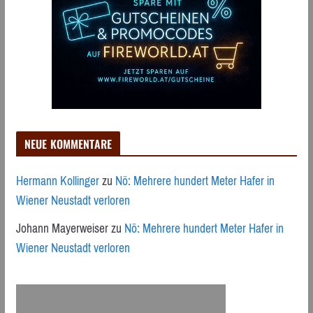
NEUE KOMMENTARE
Hermann Kollinger
zu
Nö: Mehrere hundert Meter Hafer in
Wiener Neustadt verloren
Johann Mayerweiser
zu
Nö: Mehrere hundert Meter Hafer in
Wiener Neustadt verloren