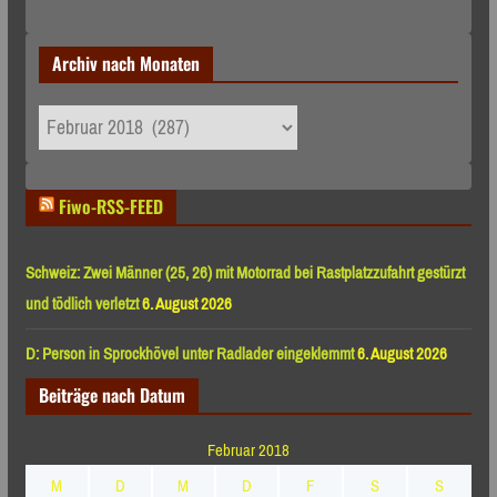
Archiv nach Monaten
Archiv
nach
Monaten
Fiwo-RSS-FEED
Schweiz: Zwei Männer (25, 26) mit Motorrad bei Rastplatzzufahrt gestürzt
und tödlich verletzt
6. August 2026
D: Person in Sprockhövel unter Radlader eingeklemmt
6. August 2026
Beiträge nach Datum
Februar 2018
M
D
M
D
F
S
S