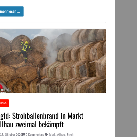
mehr lesen ...
BRAND
gld: Strohballenbrand in Markt
llhau zweimal bekämpft
12. Oktober 2020
0 Kommentare
Markt Allhau
,
Stroh