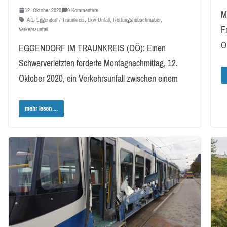
12. Oktober 2020
0 Kommentare
M
A 1
,
Eggendorf / Traunkreis
,
Lkw-Unfall
,
Rettungshubschrauber
,
F
Verkehrsunfall
O
EGGENDORF IM TRAUNKREIS (OÖ): Einen
Schwerverletzten forderte Montagnachmittag, 12.
Oktober 2020, ein Verkehrsunfall zwischen einem
mehr lesen ...