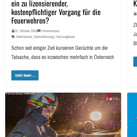
ein zu lizensierender,
K
kostenpflichtiger Vorgang für die
Feuerwehren?
Z
12. Oktober 2020
4 Kommentare
J
Elektrobrand
,
Elektrofahrzeug
,
Fahrzeugbrand
B
Schon seit einiger Zeit kursieren Gerüchte um die
Tatsache, dass es inzwischen mehrfach in Österreich
mehr lesen ...