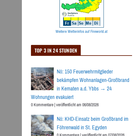
Weitere Wetterinfos auf Fireworld.at
TOP 3 IN 24 STUNDEN
Nö: 150 Feuerwehrmitglieder
bekämpfen Wohnanlagen-Großbrand
in Kematen a.d. Ybbs → 24
Wohnungen evakuiert
0 Kommentare
|
veröffentlicht am 06/08/2026
Nö: KHD-Einsatz beim Großbrand im
Föhrenwald in St. Egyden
0 Kommentare
|
veröffentlicht am 07/08/2026