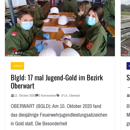
JUGEND
Blgld: 17 mal Jugend-Gold im Bezirk
S
Oberwart
→
12. Oktober 2020
0 Kommentare
JFLA
,
Oberwart
OBERWART (BGLD): Am 10. Oktober 2020 fand
B
das diesjährige Feuerwehrjugendleistungsabzeichen
M
in Gold statt. Die Besonderheit
g