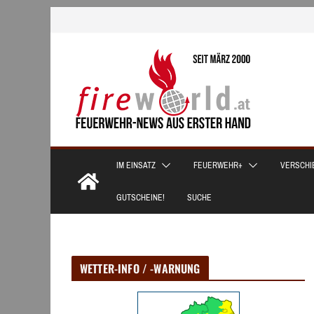
Zum
Inhalt
springen
IM EINSATZ
FEUERWEHR+
VERSCHI
GUTSCHEINE!
SUCHE
WETTER-INFO / -WARNUNG