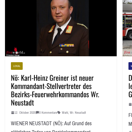
LOKAL
Nö: Karl-Heinz Greiner ist neuer
D
Kommandant-Stellvertreter des
l
Bezirks-Feuerwehrkommandos Wr.
G
Neustadt
12. Oktober 2020
0 Kommentare
Wahl
,
Wr. Neustadt
F
WIENER NEUSTADT (NÖ): Auf Grund des
M