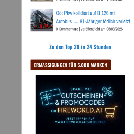
Oö: Pkw kollidiert auf B 126 mit
Autobus → 81-Jähriger tödlich verletzt
0 Kommentare
|
veröffentlicht am 06/08/2026
Zu den Top 20 in 24 Stunden
ERMÄSSIGUNGEN FÜR 5.000 MARKEN