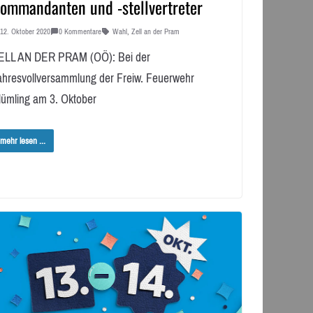
ommandanten und -stellvertreter
12. Oktober 2020
0 Kommentare
Wahl
,
Zell an der Pram
ELL AN DER PRAM (OÖ): Bei der
ahresvollversammlung der Freiw. Feuerwehr
lümling am 3. Oktober
mehr lesen ...