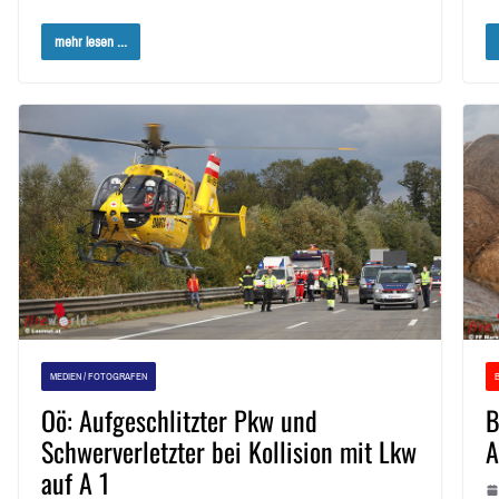
mehr lesen ...
MEDIEN / FOTOGRAFEN
Oö: Aufgeschlitzter Pkw und
B
Schwerverletzter bei Kollision mit Lkw
A
auf A 1