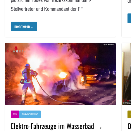
plötzlichen Todes von Bezirkskommandant-
d
Stellvertreter und Kommandant der FF
mehr lesen ...
MIX
TOP-BEITRÄGE
Elektro-Fahrzeuge im Wasserbad →
O