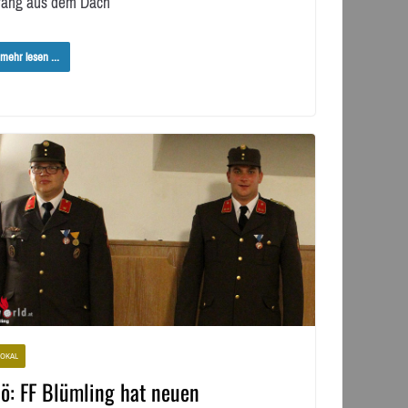
rang aus dem Dach
mehr lesen ...
LOKAL
ö: FF Blümling hat neuen