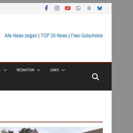
Alle News zeigen
|
TOP 20-News
|
Fiwo-Gutscheine
S
REDAKTION
LINKS