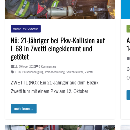
MEDIEN / FOTOGRAFEN
A
Nö: 21-Jähriger bei Pkw-Kollision auf
A
L 68 in Zwettl eingeklemmt und
1
getötet
12. Oktober 2020
0 Kommentare
D
L 68
,
Personenbergung
,
Personenrettung
,
Verkehrsunfall
,
Zwettl
O
ZWETTL (NÖ): Ein 21-Jähriger aus dem Bezirk
Zwettl fuhr mit einem Pkw am 12. Oktober
mehr lesen ...