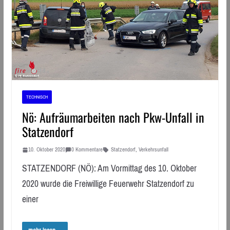
TECHNISCH
Nö: Aufräumarbeiten nach Pkw-Unfall in
Statzendorf
10. Oktober 2020
0 Kommentare
Statzendorf
,
Verkehrsunfall
STATZENDORF (NÖ): Am Vormittag des 10. Oktober
2020 wurde die Freiwillige Feuerwehr Statzendorf zu
einer