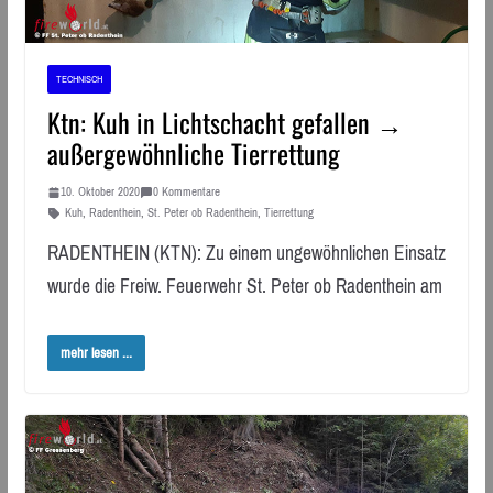
TECHNISCH
Ktn: Kuh in Lichtschacht gefallen →
außergewöhnliche Tierrettung
10. Oktober 2020
0 Kommentare
Kuh
,
Radenthein
,
St. Peter ob Radenthein
,
Tierrettung
RADENTHEIN (KTN): Zu einem ungewöhnlichen Einsatz
wurde die Freiw. Feuerwehr St. Peter ob Radenthein am
mehr lesen ...