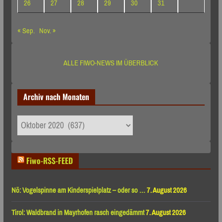
26
27
28
29
30
31
« Sep.
Nov. »
ALLE FIWO-NEWS IM ÜBERBLICK
Archiv nach Monaten
Archiv
nach
Monaten
Fiwo-RSS-FEED
Nö: Vogelspinne am Kinderspielplatz – oder so …
7. August 2026
Tirol: Waldbrand in Mayrhofen rasch eingedämmt
7. August 2026