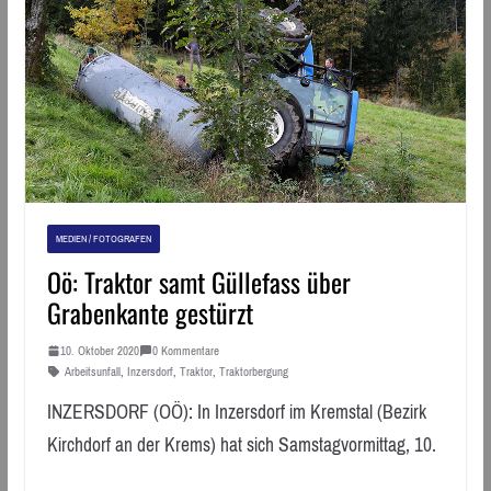
MEDIEN / FOTOGRAFEN
Oö: Traktor samt Güllefass über
Grabenkante gestürzt
10. Oktober 2020
0 Kommentare
Arbeitsunfall
,
Inzersdorf
,
Traktor
,
Traktorbergung
INZERSDORF (OÖ): In Inzersdorf im Kremstal (Bezirk
Kirchdorf an der Krems) hat sich Samstagvormittag, 10.