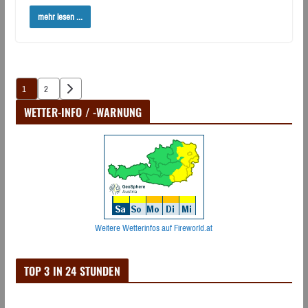
mehr lesen ...
Seitennummerierung
1
2
der
WETTER-INFO / -WARNUNG
Beiträge
Weitere Wetterinfos auf Fireworld.at
TOP 3 IN 24 STUNDEN