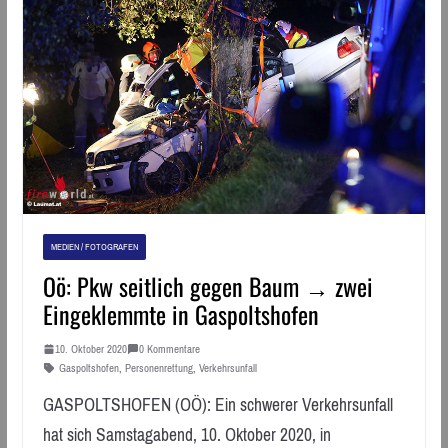
MEDIEN / FOTOGRAFEN
Oö: Pkw seitlich gegen Baum → zwei
Eingeklemmte in Gaspoltshofen
10. Oktober 2020
0 Kommentare
Gaspoltshofen
,
Personenrettung
,
Verkehrsunfall
GASPOLTSHOFEN (OÖ): Ein schwerer Verkehrsunfall
hat sich Samstagabend, 10. Oktober 2020, in