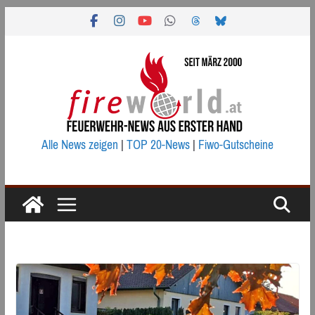
Zum
Inhalt
springen
Alle News zeigen
|
TOP 20-News
|
Fiwo-Gutscheine