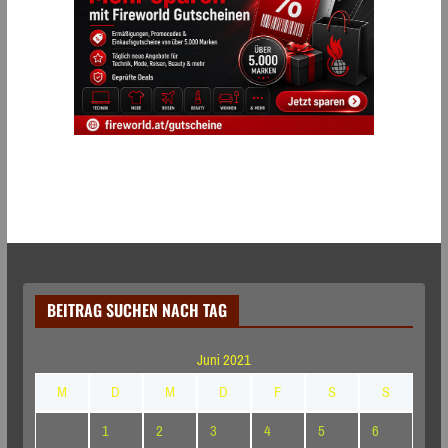
BEITRAG SUCHEN NACH TAG
Juni 2021
M
D
M
D
F
S
S
1
2
3
4
5
6