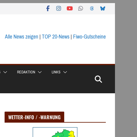
Alle News zeigen
|
TOP 20-News
|
Fiwo-Gutscheine
S
REDAKTION
LINKS
WETTER-INFO / -WARNUNG