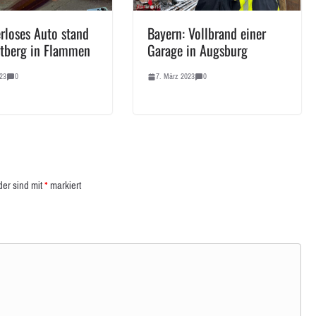
erloses Auto stand
Bayern: Vollbrand einer
tberg in Flammen
Garage in Augsburg
23
0
7. März 2023
0
der sind mit
*
markiert