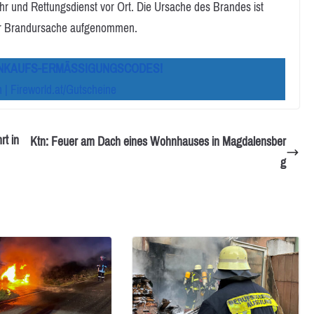
r und Rettungsdienst vor Ort. Die Ursache des Brandes ist
 zur Brandursache aufgenommen.
INKAUFS-ERMÄSSIGUNGSCODES!
 | Fireworld.at/Gutscheine
rt in
Ktn: Feuer am Dach eines Wohnhauses in Magdalensber
g