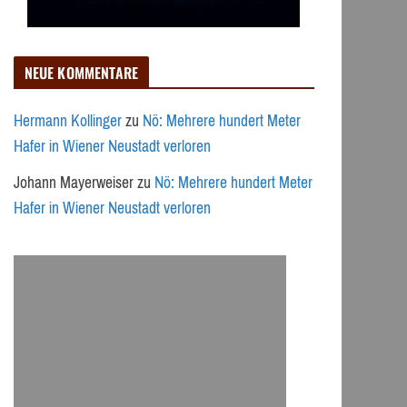
NEUE KOMMENTARE
Hermann Kollinger
zu
Nö: Mehrere hundert Meter
Hafer in Wiener Neustadt verloren
Johann Mayerweiser
zu
Nö: Mehrere hundert Meter
Hafer in Wiener Neustadt verloren