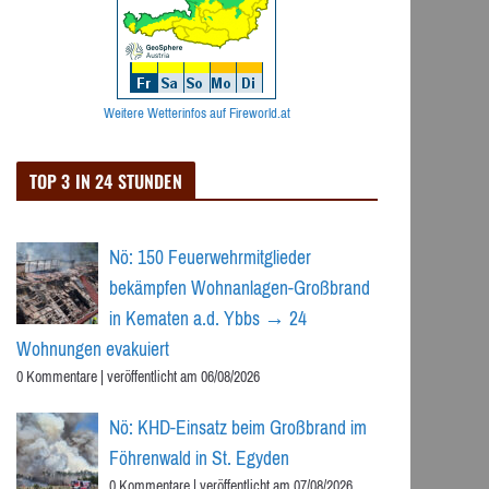
Weitere Wetterinfos auf Fireworld.at
TOP 3 IN 24 STUNDEN
Nö: 150 Feuerwehrmitglieder
bekämpfen Wohnanlagen-Großbrand
in Kematen a.d. Ybbs → 24
Wohnungen evakuiert
0 Kommentare
|
veröffentlicht am 06/08/2026
Nö: KHD-Einsatz beim Großbrand im
Föhrenwald in St. Egyden
0 Kommentare
|
veröffentlicht am 07/08/2026