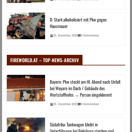
D: Stark alkoholisiert mit Pkw gegen
Hausmauer
20. November 2020
0 Kommentare
FIREWORLD.AT – TOP-NEWS-ARCHIV
Bayern: Pkw steckt am Hl. Abend nach Unfall
bei Weyarn im Dach / Gebäude des
Wertstoffhofes → Person eingeklemmt
25. Dezember 2022
0 Kommentare
Südafrika: Tankwagen bleibt in
Unterführung bei Boksburg stecken und