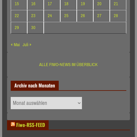
15
16
17
18
19
20
21
22
23
24
25
26
27
28
29
30
« Mai
Juli »
ALLE FIWO-NEWS IM ÜBERBLICK
Archiv nach Monaten
Archiv
nach
Monaten
Fiwo-RSS-FEED