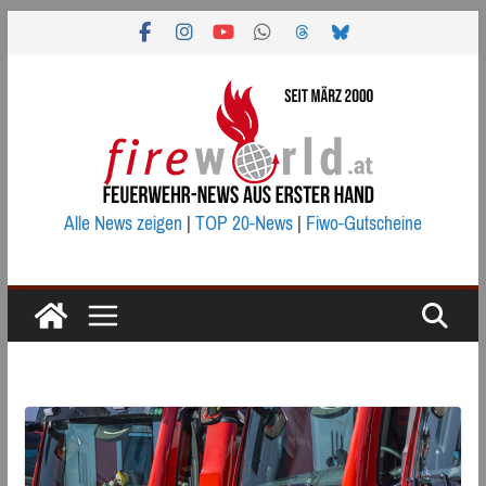
Zum
Inhalt
springen
Alle News zeigen
|
TOP 20-News
|
Fiwo-Gutscheine