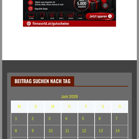
BEITRAG SUCHEN NACH TAG
Juni 2026
M
D
M
D
F
S
S
1
2
3
4
5
6
7
8
9
10
11
12
13
14