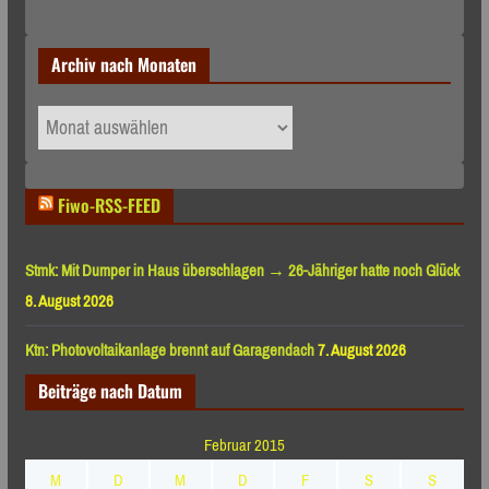
Archiv nach Monaten
Archiv
nach
Monaten
Fiwo-RSS-FEED
Stmk: Mit Dumper in Haus überschlagen → 26-Jähriger hatte noch Glück
8. August 2026
Ktn: Photovoltaikanlage brennt auf Garagendach
7. August 2026
Beiträge nach Datum
Februar 2015
M
D
M
D
F
S
S