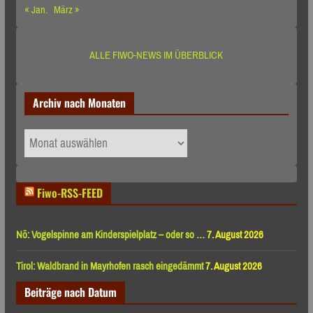
« Jan.
März »
ALLE FIWO-NEWS IM ÜBERBLICK
Archiv nach Monaten
Archiv
nach
Monaten
Fiwo-RSS-FEED
Nö: Vogelspinne am Kinderspielplatz – oder so …
7. August 2026
Tirol: Waldbrand in Mayrhofen rasch eingedämmt
7. August 2026
Beiträge nach Datum