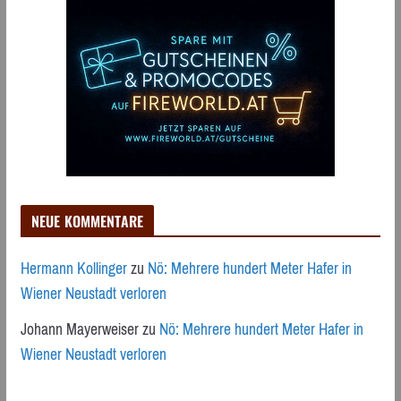
NEUE KOMMENTARE
Hermann Kollinger
zu
Nö: Mehrere hundert Meter Hafer in
Wiener Neustadt verloren
Johann Mayerweiser
zu
Nö: Mehrere hundert Meter Hafer in
Wiener Neustadt verloren