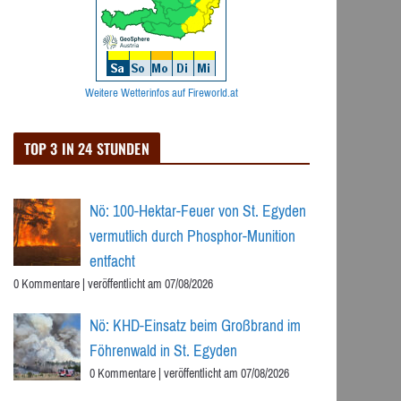
Weitere Wetterinfos auf Fireworld.at
TOP 3 IN 24 STUNDEN
Nö: 100-Hektar-Feuer von St. Egyden
vermutlich durch Phosphor-Munition
entfacht
0 Kommentare
|
veröffentlicht am 07/08/2026
Nö: KHD-Einsatz beim Großbrand im
Föhrenwald in St. Egyden
0 Kommentare
|
veröffentlicht am 07/08/2026