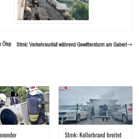
n Ölsp
Stmk: Verkehrsunfall während Gewittersturm am Gaberl
nnender
Stmk: Kellerbrand breitet