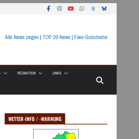
Alle News zeigen
|
TOP 20-News
|
Fiwo-Gutscheine
S
REDAKTION
LINKS
WETTER-INFO / -WARNUNG