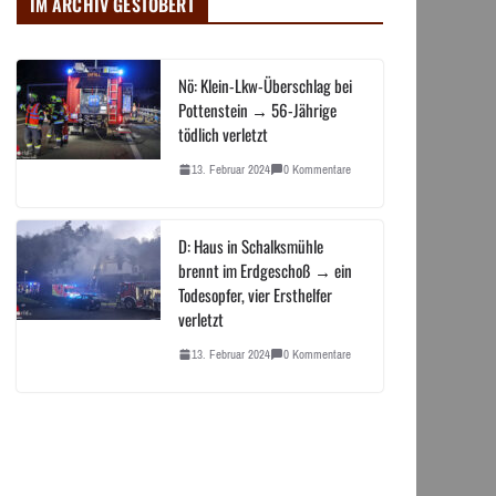
IM ARCHIV GESTÖBERT
Nö: Klein-Lkw-Überschlag bei
Pottenstein → 56-Jährige
tödlich verletzt
13. Februar 2024
0 Kommentare
D: Haus in Schalksmühle
brennt im Erdgeschoß → ein
Todesopfer, vier Ersthelfer
verletzt
13. Februar 2024
0 Kommentare