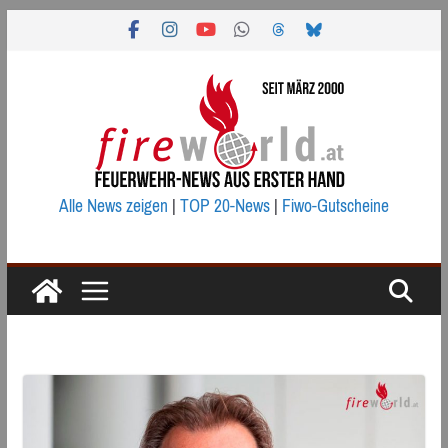
Zum
Inhalt
springen
Alle News zeigen
|
TOP 20-News
|
Fiwo-Gutscheine