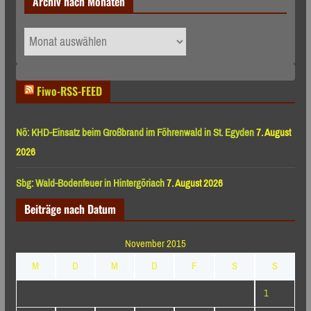
Archiv nach Monaten
Archiv
nach
Monaten
Fiwo-RSS-FEED
Nö: KHD-Einsatz beim Großbrand im Föhrenwald in St. Egyden
7. August
2026
Sbg: Wald-Bodenfeuer in Hintergöriach
7. August 2026
Beiträge nach Datum
November 2015
M
D
M
D
F
S
S
1