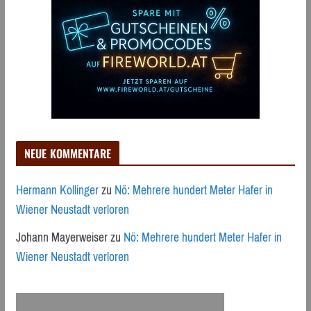
NEUE KOMMENTARE
Hermann Kollinger
zu
Nö: Mehrere hundert Meter Hafer in
Wiener Neustadt verloren
Johann Mayerweiser
zu
Nö: Mehrere hundert Meter Hafer in
Wiener Neustadt verloren