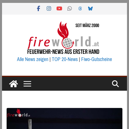
Zum
Inhalt
springen
Alle News zeigen
|
TOP 20-News
|
Fiwo-Gutscheine