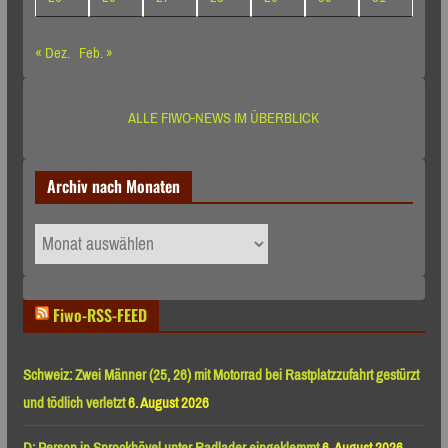
« Dez.
Feb. »
ALLE FIWO-NEWS IM ÜBERBLICK
Archiv nach Monaten
Archiv
nach
Monaten
Fiwo-RSS-FEED
Schweiz: Zwei Männer (25, 26) mit Motorrad bei Rastplatzzufahrt gestürzt
und tödlich verletzt
6. August 2026
D: Person in Sprockhövel unter Radlader eingeklemmt
6. August 2026