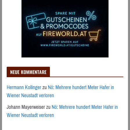
NEUE KOMMENTARE
Hermann Kollinger
zu
Nö: Mehrere hundert Meter Hafer in
Wiener Neustadt verloren
Johann Mayerweiser
zu
Nö: Mehrere hundert Meter Hafer in
Wiener Neustadt verloren