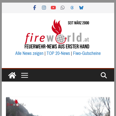
Zum
Inhalt
springen
Alle News zeigen
|
TOP 20-News
|
Fiwo-Gutscheine