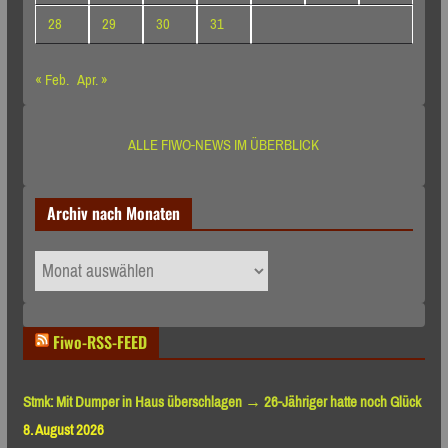
28
29
30
31
« Feb.
Apr. »
ALLE FIWO-NEWS IM ÜBERBLICK
Archiv nach Monaten
Archiv
nach
Monaten
Fiwo-RSS-FEED
Stmk: Mit Dumper in Haus überschlagen → 26-Jähriger hatte noch Glück
8. August 2026