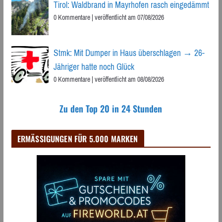
Tirol: Waldbrand in Mayrhofen rasch eingedämmt
0 Kommentare
|
veröffentlicht am 07/08/2026
Stmk: Mit Dumper in Haus überschlagen → 26-
Jähriger hatte noch Glück
0 Kommentare
|
veröffentlicht am 08/08/2026
Zu den Top 20 in 24 Stunden
ERMÄSSIGUNGEN FÜR 5.000 MARKEN