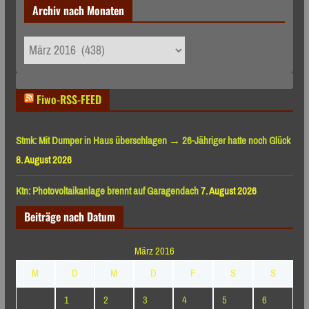
Archiv nach Monaten
Archiv
nach
Monaten
Fiwo-RSS-FEED
Stmk: Mit Dumper in Haus überschlagen → 26-Jähriger hatte noch Glück
8. August 2026
Ktn: Photovoltaikanlage brennt auf Garagendach
7. August 2026
Beiträge nach Datum
März 2016
M
D
M
D
F
S
S
1
2
3
4
5
6