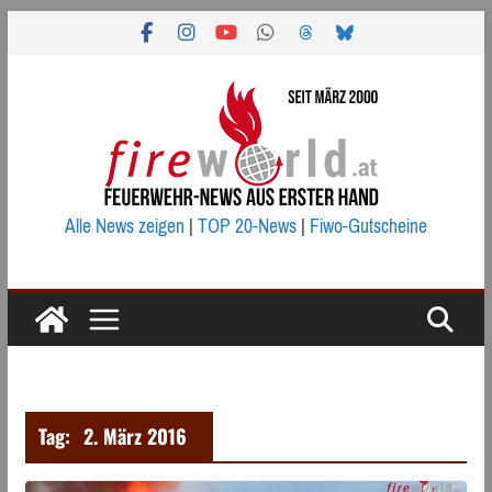
Zum
Inhalt
springen
Alle News zeigen
|
TOP 20-News
|
Fiwo-Gutscheine
Tag:
2. März 2016