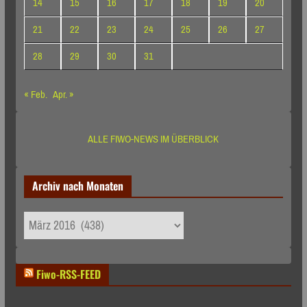
14
15
16
17
18
19
20
21
22
23
24
25
26
27
28
29
30
31
« Feb.
Apr. »
ALLE FIWO-NEWS IM ÜBERBLICK
Archiv nach Monaten
Archiv
nach
Monaten
Fiwo-RSS-FEED