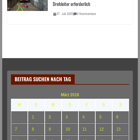
Drehleiter erforderlich
27. Juli 2025
0 Kommentare
BEITRAG SUCHEN NACH TAG
März 2016
M
D
M
D
F
S
S
1
2
3
4
5
6
7
8
9
10
11
12
13