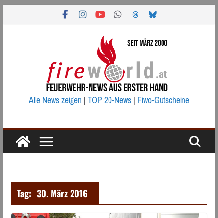
Zum
Inhalt
springen
Alle News zeigen
|
TOP 20-News
|
Fiwo-Gutscheine
Tag:
30. März 2016