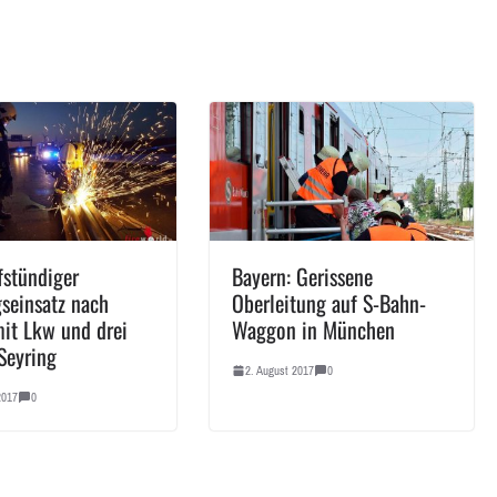
fstündiger
Bayern: Gerissene
seinsatz nach
Oberleitung auf S-Bahn-
mit Lkw und drei
Waggon in München
Seyring
2. August 2017
0
2017
0