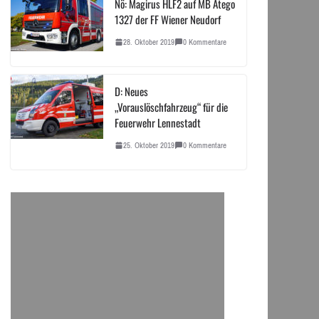
Nö: Magirus HLF2 auf MB Atego
1327 der FF Wiener Neudorf
28. Oktober 2019
0 Kommentare
D: Neues
„Vorauslöschfahrzeug“ für die
Feuerwehr Lennestadt
25. Oktober 2019
0 Kommentare