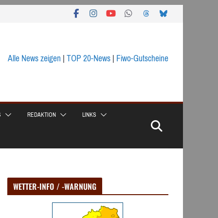
Alle News zeigen
|
TOP 20-News
|
Fiwo-Gutscheine
S
REDAKTION
LINKS
WETTER-INFO / -WARNUNG