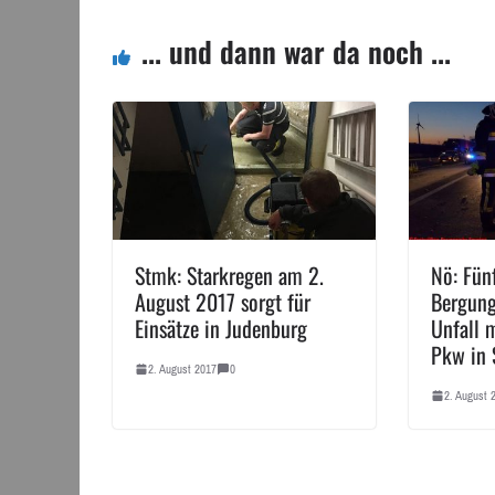
... und dann war da noch ...
Stmk: Starkregen am 2.
Nö: Fün
August 2017 sorgt für
Bergung
Einsätze in Judenburg
Unfall 
Pkw in 
2. August 2017
0
2. August 