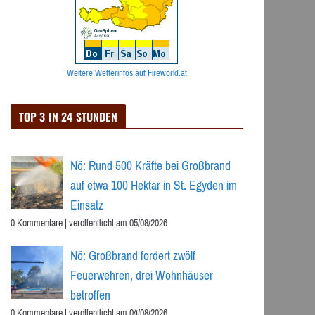
Weitere Wetterinfos auf Fireworld.at
TOP 3 IN 24 STUNDEN
Nö: Rund 500 Kräfte bei Großbrand
auf etwa 100 Hektar in St. Egyden im
Einsatz
0 Kommentare
|
veröffentlicht am 05/08/2026
Nö: Großbrand fordert zwölf
Feuerwehren, drei Wohnhäuser
betroffen
0 Kommentare
|
veröffentlicht am 04/08/2026