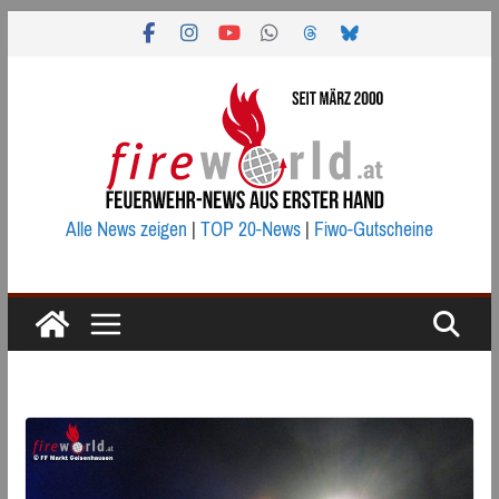
Zum
Inhalt
springen
Alle News zeigen
|
TOP 20-News
|
Fiwo-Gutscheine