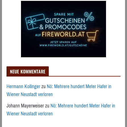
NEUE KOMMENTARE
Hermann Kollinger
zu
Nö: Mehrere hundert Meter Hafer in
Wiener Neustadt verloren
Johann Mayerweiser
zu
Nö: Mehrere hundert Meter Hafer in
Wiener Neustadt verloren