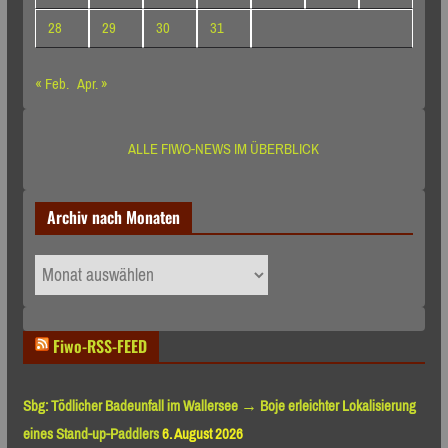
28
29
30
31
« Feb.
Apr. »
ALLE FIWO-NEWS IM ÜBERBLICK
Archiv nach Monaten
Archiv
nach
Monaten
Fiwo-RSS-FEED
Sbg: Tödlicher Badeunfall im Wallersee → Boje erleichter Lokalisierung
eines Stand-up-Paddlers
6. August 2026