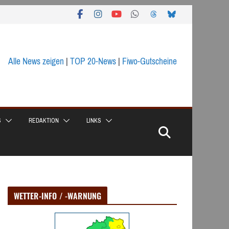
Alle News zeigen
|
TOP 20-News
|
Fiwo-Gutscheine
S
REDAKTION
LINKS
WETTER-INFO / -WARNUNG