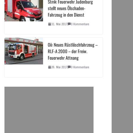
Stmk: Feuerwehr Judenburg
stellt neues Ölschaden-
Fahrzeug in den Dienst
31. Mai 2017
0 Kommentare
Oö: Neues Rüstlöschfahrzeug –
RLF-A 2000 – der Freiw.
Feuerwehr Attnang
26. Mai 2017
0 Kommentare