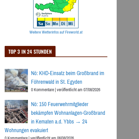
Weitere Wetterinfos auf Fireworld.at
TOP 3 IN 24 STUNDEN
Nö: KHD-Einsatz beim Großbrand im
Föhrenwald in St. Egyden
0 Kommentare
|
veröffentlicht am 07/08/2026
Nö: 150 Feuerwehrmitglieder
bekämpfen Wohnanlagen-Großbrand
in Kematen a.d. Ybbs → 24
Wohnungen evakuiert
0 Kommentare
|
veröffentlicht am 06/08/2026