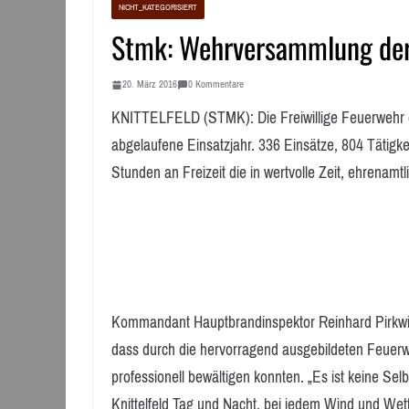
NICHT_KATEGORISIERT
Stmk: Wehrversammlung der 
20. März 2016
0 Kommentare
KNITTELFELD (STMK): Die Freiwillige Feuerwehr de
abgelaufene Einsatzjahr. 336 Einsätze, 804 Täti
Stunden an Freizeit die in wertvolle Zeit, ehrenam
Kommandant Hauptbrandinspektor Reinhard Pirkwieser
dass durch die hervorragend ausgebildeten Feuerwe
professionell bewältigen konnten. „Es ist keine Se
Knittelfeld Tag und Nacht, bei jedem Wind und Wett