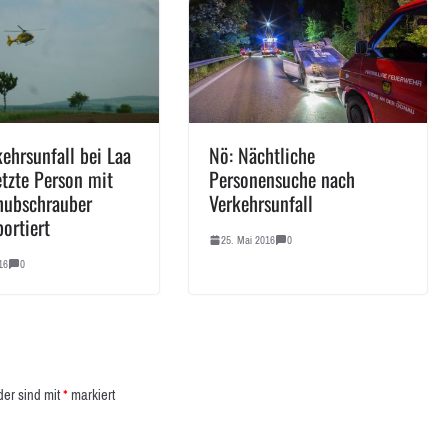
ehrsunfall bei Laa
Nö: Nächtliche
tzte Person mit
Personensuche nach
hubschrauber
Verkehrsunfall
ortiert
25. Mai 2016
0
16
0
der sind mit
*
markiert