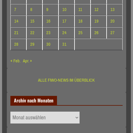
7
8
9
10
11
12
13
14
15
16
17
18
19
20
21
22
23
24
25
26
27
28
29
30
31
« Feb.
Apr. »
ALLE FIWO-NEWS IM ÜBERBLICK
Archiv nach Monaten
Archiv
nach
Monaten