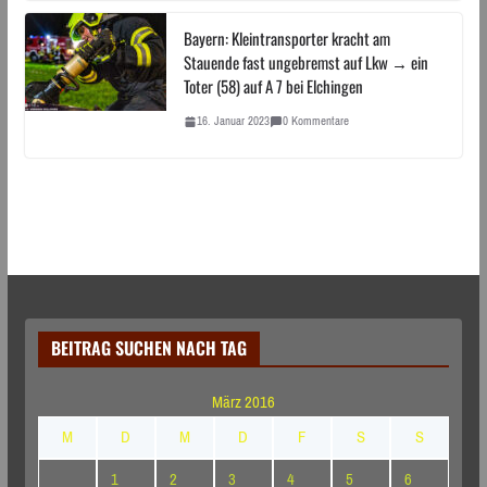
Bayern: Kleintransporter kracht am
Stauende fast ungebremst auf Lkw → ein
Toter (58) auf A 7 bei Elchingen
16. Januar 2023
0 Kommentare
BEITRAG SUCHEN NACH TAG
März 2016
M
D
M
D
F
S
S
1
2
3
4
5
6