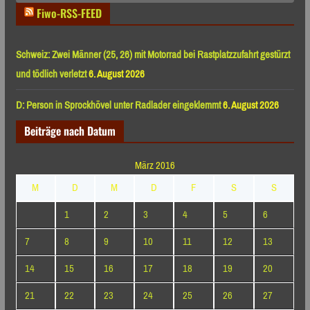
Fiwo-RSS-FEED
Schweiz: Zwei Männer (25, 26) mit Motorrad bei Rastplatzzufahrt gestürzt
und tödlich verletzt
6. August 2026
D: Person in Sprockhövel unter Radlader eingeklemmt
6. August 2026
Beiträge nach Datum
März 2016
M
D
M
D
F
S
S
1
2
3
4
5
6
7
8
9
10
11
12
13
14
15
16
17
18
19
20
21
22
23
24
25
26
27