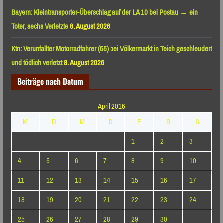
Bayern: Kleintransporter-Überschlag auf der LA 10 bei Postau → ein
Toter, sechs Verletzte
8. August 2026
Ktn: Verunfallter Motorradfahrer (55) bei Völkermarkt in Teich geschleudert
und tödlich verletzt
8. August 2026
Beiträge nach Datum
April 2016
M
D
M
D
F
S
S
1
2
3
4
5
6
7
8
9
10
11
12
13
14
15
16
17
18
19
20
21
22
23
24
25
26
27
28
29
30