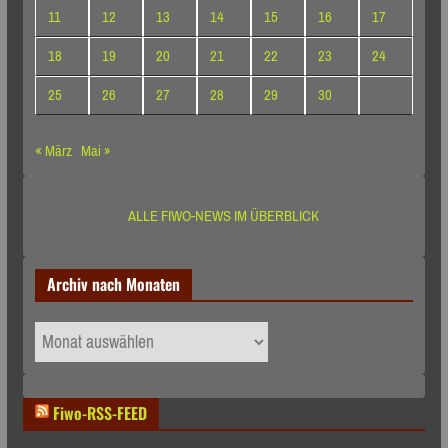
11
12
13
14
15
16
17
18
19
20
21
22
23
24
25
26
27
28
29
30
« März
Mai »
ALLE FIWO-NEWS IM ÜBERBLICK
Archiv nach Monaten
Archiv
nach
Monaten
Fiwo-RSS-FEED