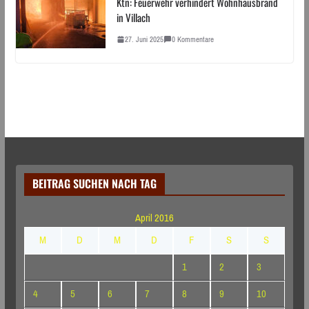
Ktn: Feuerwehr verhindert Wohnhausbrand
in Villach
27. Juni 2025
0 Kommentare
BEITRAG SUCHEN NACH TAG
April 2016
M
D
M
D
F
S
S
1
2
3
4
5
6
7
8
9
10