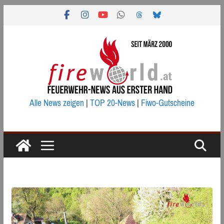
Zum
Inhalt
springen
Alle News zeigen
|
TOP 20-News
|
Fiwo-Gutscheine