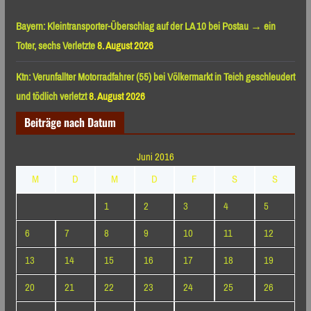
Bayern: Kleintransporter-Überschlag auf der LA 10 bei Postau → ein
Toter, sechs Verletzte
8. August 2026
Ktn: Verunfallter Motorradfahrer (55) bei Völkermarkt in Teich geschleudert
und tödlich verletzt
8. August 2026
Beiträge nach Datum
Juni 2016
M
D
M
D
F
S
S
1
2
3
4
5
6
7
8
9
10
11
12
13
14
15
16
17
18
19
20
21
22
23
24
25
26