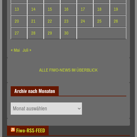
13
14
15
16
17
18
19
20
21
22
23
24
25
26
27
28
29
30
« Mai
Juli »
ALLE FIWO-NEWS IM ÜBERBLICK
Archiv nach Monaten
Archiv
nach
Monaten
Fiwo-RSS-FEED