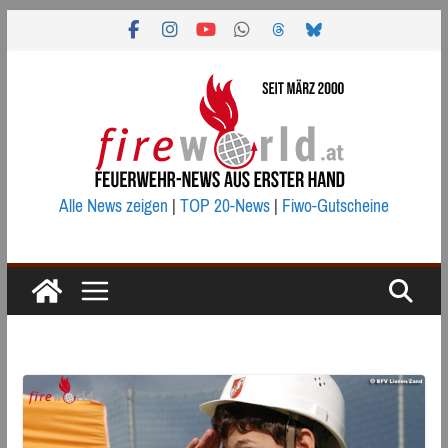
Zum
Inhalt
springen
Alle News zeigen
|
TOP 20-News
|
Fiwo-Gutscheine