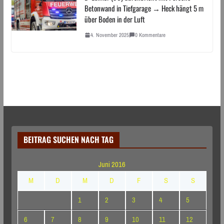
Betonwand in Tiefgarage → Heck hängt 5 m
über Boden in der Luft
4. November 2025
0 Kommentare
BEITRAG SUCHEN NACH TAG
Juni 2016
M
D
M
D
F
S
S
1
2
3
4
5
6
7
8
9
10
11
12