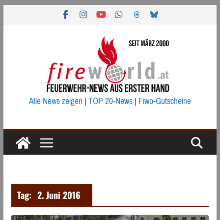
Zum
Inhalt
springen
Alle News zeigen
|
TOP 20-News
|
Fiwo-Gutscheine
Tag:
2. Juni 2016