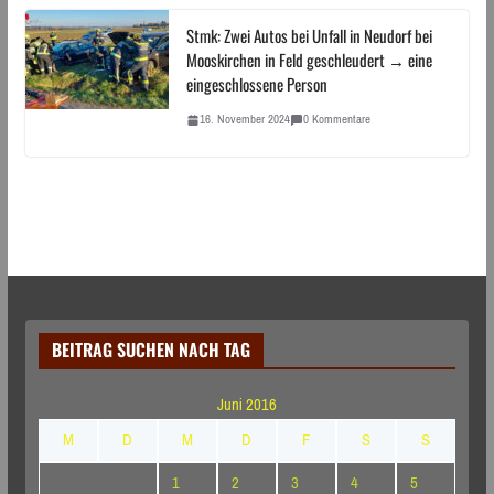
Stmk: Zwei Autos bei Unfall in Neudorf bei
Mooskirchen in Feld geschleudert → eine
eingeschlossene Person
16. November 2024
0 Kommentare
BEITRAG SUCHEN NACH TAG
Juni 2016
M
D
M
D
F
S
S
1
2
3
4
5