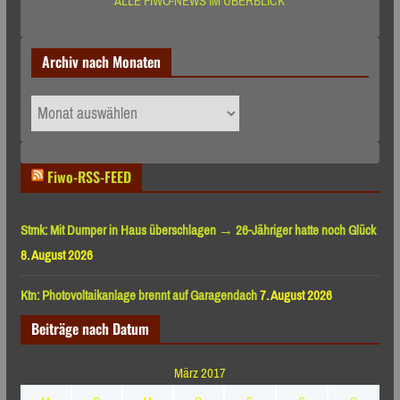
ALLE FIWO-NEWS IM ÜBERBLICK
Archiv nach Monaten
Archiv
nach
Monaten
Fiwo-RSS-FEED
Stmk: Mit Dumper in Haus überschlagen → 26-Jähriger hatte noch Glück
8. August 2026
Ktn: Photovoltaikanlage brennt auf Garagendach
7. August 2026
Beiträge nach Datum
März 2017