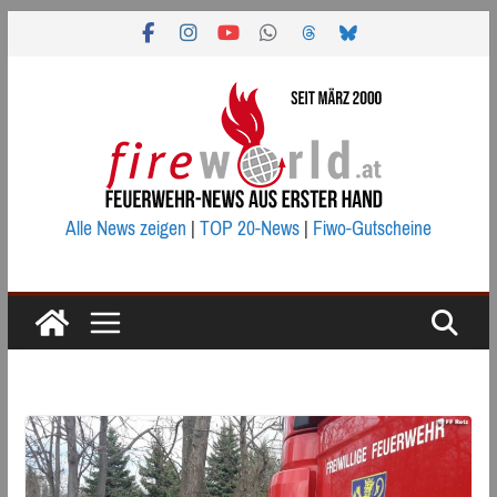
Zum
Inhalt
springen
Alle News zeigen
|
TOP 20-News
|
Fiwo-Gutscheine