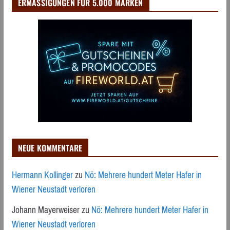
ERMÄSSIGUNGEN FÜR 5.000 MARKEN
NEUE KOMMENTARE
Hermann Kollinger
zu
Nö: Mehrere hundert Meter Hafer in
Wiener Neustadt verloren
Johann Mayerweiser
zu
Nö: Mehrere hundert Meter Hafer in
Wiener Neustadt verloren