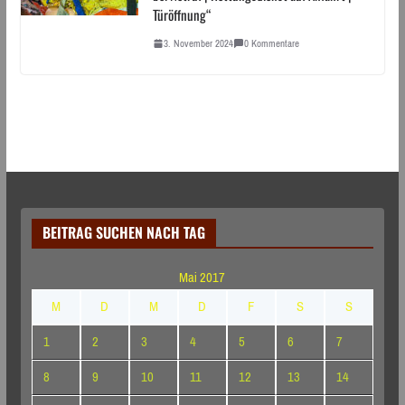
Türöffnung“
3. November 2024
0 Kommentare
BEITRAG SUCHEN NACH TAG
Mai 2017
M
D
M
D
F
S
S
1
2
3
4
5
6
7
8
9
10
11
12
13
14