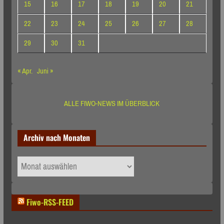
15
16
17
18
19
20
21
22
23
24
25
26
27
28
29
30
31
« Apr.
Juni »
ALLE FIWO-NEWS IM ÜBERBLICK
Archiv nach Monaten
Archiv
nach
Monaten
Fiwo-RSS-FEED