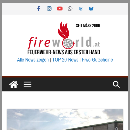
Zum
Inhalt
springen
Alle News zeigen
|
TOP 20-News
|
Fiwo-Gutscheine