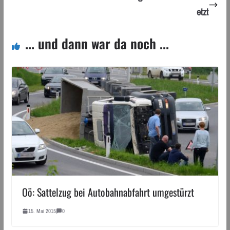
etzt
... und dann war da noch ...
Oö: Sattelzug bei Autobahnabfahrt umgestürzt
15. Mai 2015
0