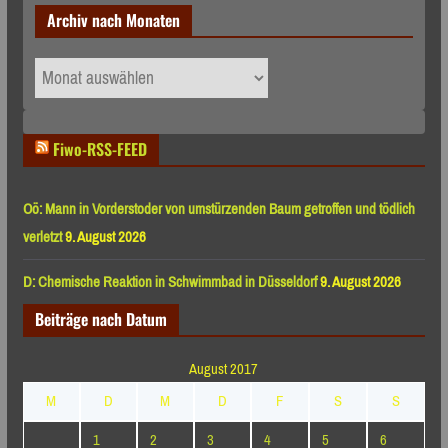
Archiv nach Monaten
Archiv
nach
Monaten
Fiwo-RSS-FEED
Oö: Mann in Vorderstoder von umstürzenden Baum getroffen und tödlich
verletzt
9. August 2026
D: Chemische Reaktion in Schwimmbad in Düsseldorf
9. August 2026
Beiträge nach Datum
August 2017
M
D
M
D
F
S
S
1
2
3
4
5
6