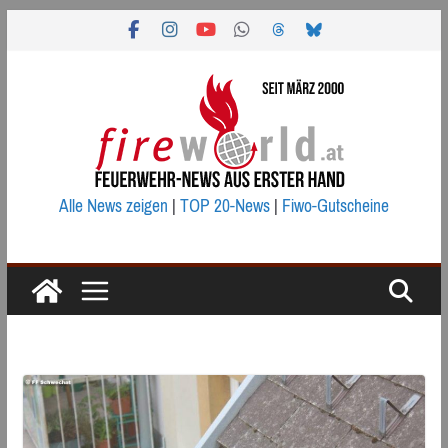
Zum
Inhalt
springen
Alle News zeigen
|
TOP 20-News
|
Fiwo-Gutscheine