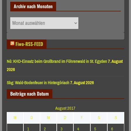
Archiv nach Monaten
Archiv
nach
Monaten
Fiwo-RSS-FEED
Nö: KHD-Einsatz beim Großbrand im Föhrenwald in St. Egyden
7. August
2026
Sbg: Wald-Bodenfeuer in Hintergöriach
7. August 2026
Beiträge nach Datum
August 2017
M
D
M
D
F
S
S
1
2
3
4
5
6