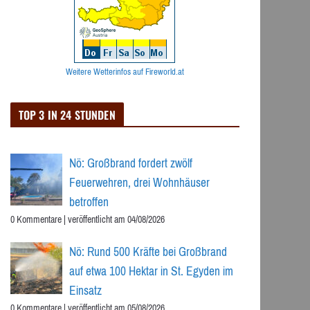
Weitere Wetterinfos auf Fireworld.at
TOP 3 IN 24 STUNDEN
Nö: Großbrand fordert zwölf
Feuerwehren, drei Wohnhäuser
betroffen
0 Kommentare
|
veröffentlicht am 04/08/2026
Nö: Rund 500 Kräfte bei Großbrand
auf etwa 100 Hektar in St. Egyden im
Einsatz
0 Kommentare
|
veröffentlicht am 05/08/2026