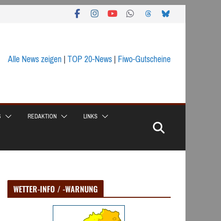
Alle News zeigen
|
TOP 20-News
|
Fiwo-Gutscheine
S
REDAKTION
LINKS
WETTER-INFO / -WARNUNG