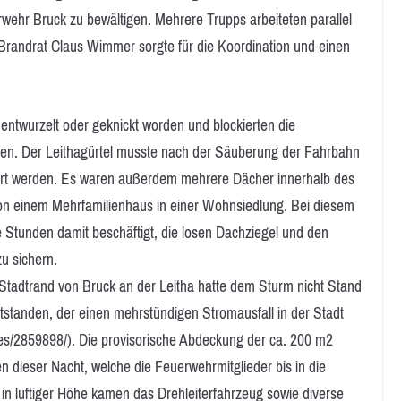
ehr Bruck zu bewältigen. Mehrere Trupps arbeiteten parallel
randrat Claus Wimmer sorgte für die Koordination und einen
wurzelt oder geknickt worden und blockierten die
zen. Der Leithagürtel musste nach der Säuberung der Fahrbahn
rrt werden. Es waren außerdem mehrere Dächer innerhalb des
on einem Mehrfamilienhaus in einer Wohnsiedlung. Bei diesem
Stunden damit beschäftigt, die losen Dachziegel und den
u sichern.
adtrand von Bruck an der Leitha hatte dem Sturm nicht Stand
standen, der einen mehrstündigen Stromausfall in der Stadt
ries/2859898/). Die provisorische Abdeckung der ca. 200 m2
 dieser Nacht, welche die Feuerwehrmitglieder bis in die
in luftiger Höhe kamen das Drehleiterfahrzeug sowie diverse