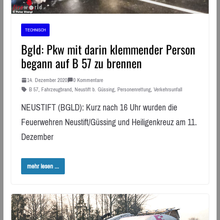
TECHNISCH
Bgld: Pkw mit darin klemmender Person
begann auf B 57 zu brennen
14. Dezember 2020
0 Kommentare
B 57
,
Fahrzeugbrand
,
Neustift b. Güssing
,
Personenrettung
,
Verkehrsunfall
NEUSTIFT (BGLD): Kurz nach 16 Uhr wurden die
Feuerwehren Neustift/Güssing und Heiligenkreuz am 11.
Dezember
mehr lesen ...