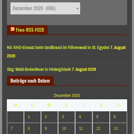
Archiv
nach
Monaten
Fiwo-RSS-FEED
Nö: KHD-Einsatz beim Großbrand im Föhrenwald in St. Egyden
7. August
2026
Sbg: Wald-Bodenfeuer in Hintergöriach
7. August 2026
Beiträge nach Datum
Dezember 2020
M
D
M
D
F
S
S
1
2
3
4
5
6
7
8
9
10
11
12
13