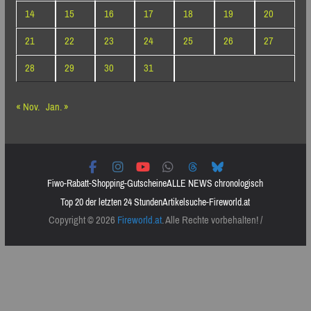
14
15
16
17
18
19
20
21
22
23
24
25
26
27
28
29
30
31
« Nov.
Jan. »
Fiwo-Rabatt-Shopping-Gutscheine
ALLE NEWS chronologisch
Top 20 der letzten 24 Stunden
Artikelsuche-Fireworld.at
Copyright © 2026
Fireworld.at
. Alle Rechte vorbehalten! /