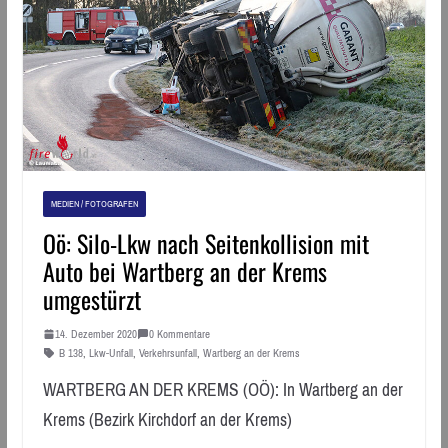
MEDIEN / FOTOGRAFEN
Oö: Silo-Lkw nach Seitenkollision mit
Auto bei Wartberg an der Krems
umgestürzt
14. Dezember 2020
0 Kommentare
B 138
,
Lkw-Unfall
,
Verkehrsunfall
,
Wartberg an der Krems
WARTBERG AN DER KREMS (OÖ): In Wartberg an der
Krems (Bezirk Kirchdorf an der Krems)