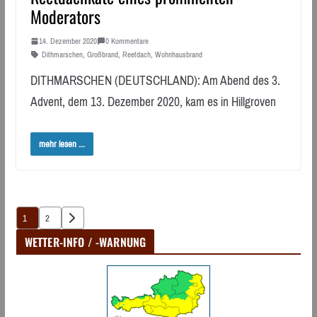
Moderators
14. Dezember 2020
0 Kommentare
Dithmarschen
,
Großbrand
,
Reetdach
,
Wohnhausbrand
DITHMARSCHEN (DEUTSCHLAND): Am Abend des 3.
Advent, dem 13. Dezember 2020, kam es in Hillgroven
mehr lesen ...
Seitennummerierung
1
2
der
WETTER-INFO / -WARNUNG
Beiträge