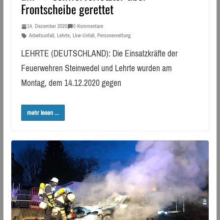
Frontscheibe gerettet
14. Dezember 2020
0 Kommentare
Arbeitsunfall
,
Lehrte
,
Lkw-Unfall
,
Personenrettung
LEHRTE (DEUTSCHLAND): Die Einsatzkräfte der
Feuerwehren Steinwedel und Lehrte wurden am
Montag, dem 14.12.2020 gegen
mehr lesen ...