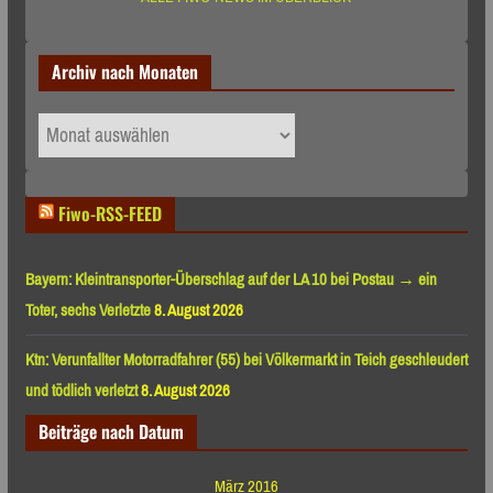
Archiv nach Monaten
Archiv
nach
Monaten
Fiwo-RSS-FEED
Bayern: Kleintransporter-Überschlag auf der LA 10 bei Postau → ein
Toter, sechs Verletzte
8. August 2026
Ktn: Verunfallter Motorradfahrer (55) bei Völkermarkt in Teich geschleudert
und tödlich verletzt
8. August 2026
Beiträge nach Datum
März 2016