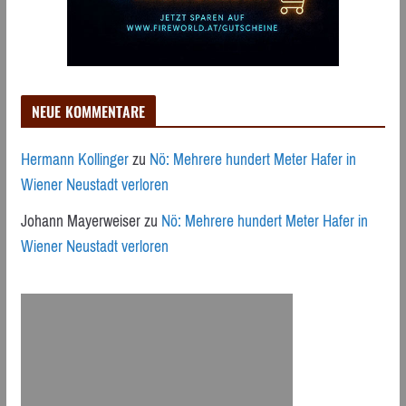
NEUE KOMMENTARE
Hermann Kollinger
zu
Nö: Mehrere hundert Meter Hafer in
Wiener Neustadt verloren
Johann Mayerweiser
zu
Nö: Mehrere hundert Meter Hafer in
Wiener Neustadt verloren