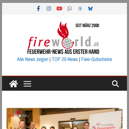
Zum
Inhalt
springen
Alle News zeigen
|
TOP 20-News
|
Fiwo-Gutscheine