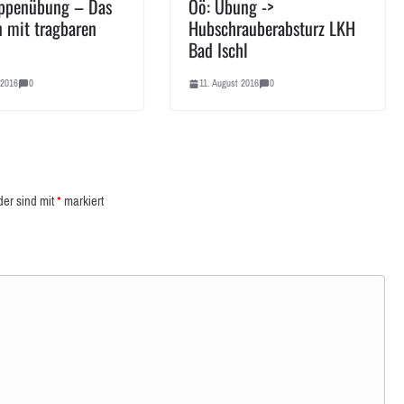
ppenübung – Das
Oö: Übung ->
n mit tragbaren
Hubschrauberabsturz LKH
Bad Ischl
 2016
0
11. August 2016
0
der sind mit
*
markiert