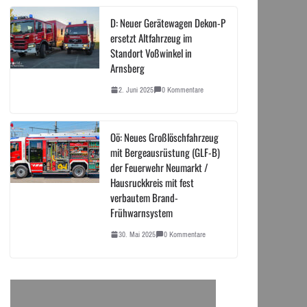
D: Neuer Gerätewagen Dekon-P
ersetzt Altfahrzeug im
Standort Voßwinkel in
Arnsberg
2. Juni 2025
0 Kommentare
Oö: Neues Großlöschfahrzeug
mit Bergeausrüstung (GLF-B)
der Feuerwehr Neumarkt /
Hausruckkreis mit fest
verbautem Brand-
Frühwarnsystem
30. Mai 2025
0 Kommentare