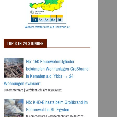
Weitere Wetterinfos auf Fireworld.at
TOP 3 IN 24 STUNDEN
Nö: 150 Feuerwehrmitglieder
bekämpfen Wohnanlagen-Großbrand
in Kematen a.d. Ybbs → 24
Wohnungen evakuiert
0 Kommentare
|
veröffentlicht am 06/08/2026
Nö: KHD-Einsatz beim Großbrand im
Föhrenwald in St. Egyden
0 Kommentare
|
veröffentlicht am 07/08/2026