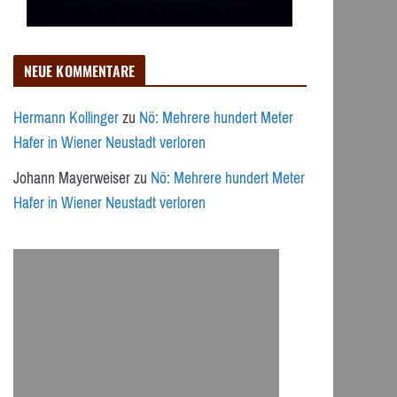
NEUE KOMMENTARE
Hermann Kollinger
zu
Nö: Mehrere hundert Meter
Hafer in Wiener Neustadt verloren
Johann Mayerweiser
zu
Nö: Mehrere hundert Meter
Hafer in Wiener Neustadt verloren