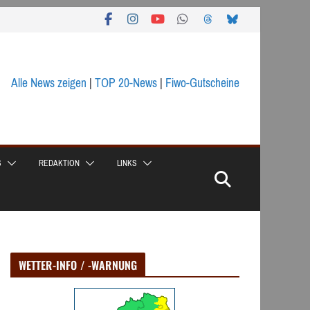
Alle News zeigen
|
TOP 20-News
|
Fiwo-Gutscheine
S
REDAKTION
LINKS
WETTER-INFO / -WARNUNG